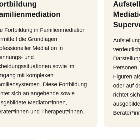
ortbildung
Aufstel
amilienmediation
Mediat
Superv
e Fortbildung in Familienmediation
rmittelt die Grundlagen
Aufstellun
ofessioneller Mediation in
verdeutlic
ennungs- und
Darstellung
heidungssituationen sowie im
Personen,
mgang mit komplexen
Figuren al
miliensystemen. Diese Fortbildung
oder auf d
chtet sich an angehende sowie
richtet si
sgebildete Mediator*innen,
ausgebilde
rater*innen und Therapeut*innen.
Berater*in