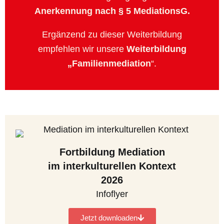
Anerkennung
nach § 5 MediationsG.
Ergänzend zu dieser Weiterbildung
empfehlen
wir unsere
Weiterbildung
„Familienmediation
“.
Fortbildung Mediation
im interkulturellen Kontext
2026
Infoflyer
Jetzt downloaden