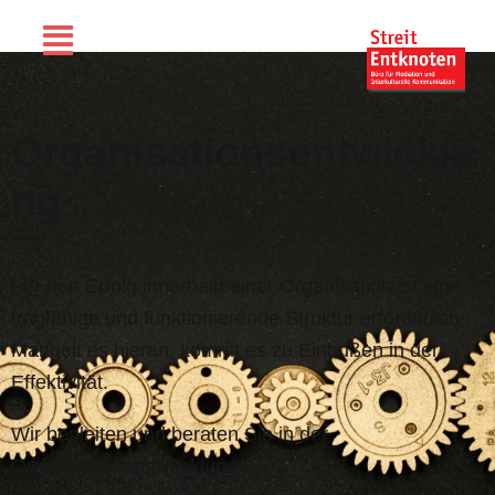
Organisationsentwicklu
ng
Für den Erfolg innerhalb einer Organisation ist eine
tragfähige und funktionierende Struktur erforderlich.
Mangelt es hieran, kommt es zu Einbußen in der
Effektivität.
Wir begleiten und beraten Sie in der
Organisationsentwicklung.